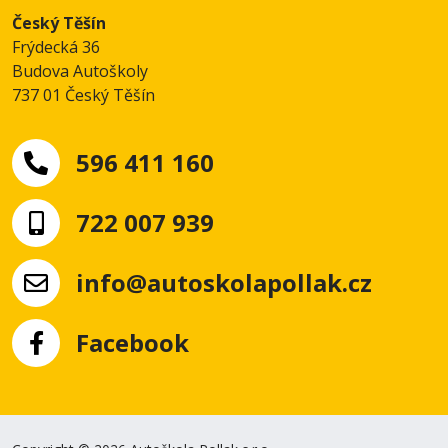
Český Těšín
Frýdecká 36
Budova Autoškoly
737 01 Český Těšín
596 411 160
722 007 939
info@autoskolapollak.cz
Facebook