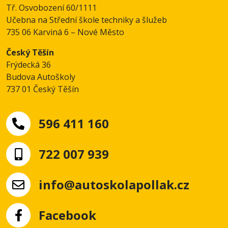
Tř. Osvobození 60/1111
Učebna na Střední škole techniky a šlužeb
735 06 Karviná 6 – Nové Město
Český Těšín
Frýdecká 36
Budova Autoškoly
737 01 Český Těšín
596 411 160
722 007 939
info@autoskolapollak.cz
Facebook