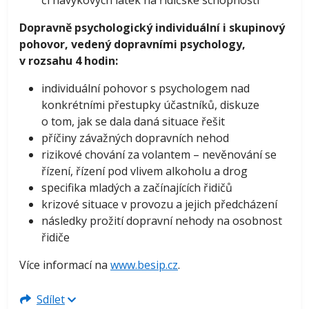
či návykových látek na řidičské schopnosti
Dopravně psychologický individuální i skupinový
pohovor, vedený dopravními psychology,
v rozsahu 4 hodin:
individuální pohovor s psychologem nad
konkrétními přestupky účastníků, diskuze
o tom, jak se dala daná situace řešit
příčiny závažných dopravních nehod
rizikové chování za volantem – nevěnování se
řízení, řízení pod vlivem alkoholu a drog
specifika mladých a začínajících řidičů
krizové situace v provozu a jejich předcházení
následky prožití dopravní nehody na osobnost
řidiče
Více informací na
www.besip.cz
.
Sdílet