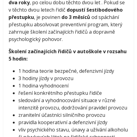
dva roky
, po celou dobu těchto dvou let . Pokud se
v těchto dvou letech řidič
dopustí šestibodového
přestupku
, je povinen
do 3 měsíců
od spáchání
přestupku absolvovat preventivní program, který
zahrnuje školení začínajících řidičů a dopravně
psychologický pohovor.
Školení začínajících řidičů v autoškole v rozsahu
5 hodin:
1 hodina teorie bezpečné, defenzivní jízdy
3 hodiny jízdy v provozu
1 hodina vyhodnocení
řešení konkrétního přestupku řidiče
sledování a vyhodnocování situace v různé
intenzitě provozu, dodržování pravidel provozu
zranitelní účastníci silničního provozu
pravidla kooperativní a defenzivní jízdy
vliv psychického stavu, únavy a užívání alkoholu